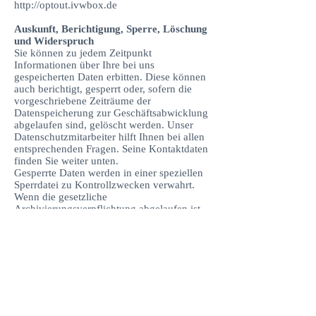
http://optout.ivwbox.de
Auskunft, Berichtigung, Sperre, Löschung
und Widerspruch
Sie können zu jedem Zeitpunkt
Informationen über Ihre bei uns
gespeicherten Daten erbitten. Diese können
auch berichtigt, gesperrt oder, sofern die
vorgeschriebene Zeiträume der
Datenspeicherung zur Geschäftsabwicklung
abgelaufen sind, gelöscht werden. Unser
Datenschutzmitarbeiter hilft Ihnen bei allen
entsprechenden Fragen. Seine Kontaktdaten
finden Sie weiter unten.
Gesperrte Daten werden in einer speziellen
Sperrdatei zu Kontrollzwecken verwahrt.
Wenn die gesetzliche
Archivierungsverpflichtung abgelaufen ist
können Sie auch die Löschung der Daten
verlangen. Innerhalb der
Archivierungsverpflichtung können wir Ihre
Daten auf Wunsch sperren.
Änderungen oder Widerruf von
Einwilligungen können durch eine
Mitteilung an uns vorgenommen werden.