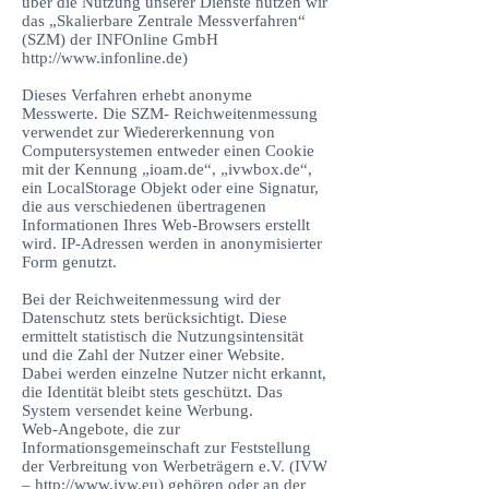
über die Nutzung unserer Dienste nutzen wir
das „Skalierbare Zentrale Messverfahren“
(SZM) der INFOnline GmbH
http://www.infonline.de
)
Dieses Verfahren erhebt anonyme
Messwerte. Die SZM- Reichweitenmessung
verwendet zur Wiedererkennung von
Computersystemen entweder einen Cookie
mit der Kennung „ioam.de“, „ivwbox.de“,
ein LocalStorage Objekt oder eine Signatur,
die aus verschiedenen übertragenen
Informationen Ihres Web-Browsers erstellt
wird. IP-Adressen werden in anonymisierter
Form genutzt.
Bei der Reichweitenmessung wird der
Datenschutz stets berücksichtigt. Diese
ermittelt statistisch die Nutzungsintensität
und die Zahl der Nutzer einer Website.
Dabei werden einzelne Nutzer nicht erkannt,
die Identität bleibt stets geschützt. Das
System versendet keine Werbung.
Web-Angebote, die zur
Informationsgemeinschaft zur Feststellung
der Verbreitung von Werbeträgern e.V. (IVW
–
http://www.ivw.eu
) gehören oder an der