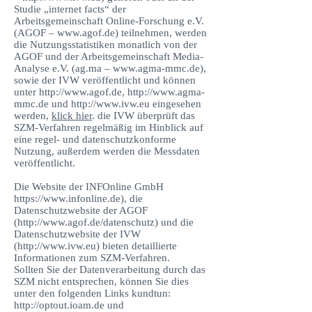
Studie „internet facts“ der
Arbeitsgemeinschaft Online-Forschung e.V.
(AGOF –
www.agof.de
) teilnehmen, werden
die Nutzungsstatistiken monatlich von der
AGOF und der Arbeitsgemeinschaft Media-
Analyse e.V. (ag.ma –
www.agma-mmc.de
),
sowie der IVW veröffentlicht und können
unter
http://www.agof.de
,
http://www.agma-
mmc.de
und
http://www.ivw.eu
eingesehen
werden,
klick hier
. die IVW überprüft das
SZM-Verfahren regelmäßig im Hinblick auf
eine regel- und datenschutzkonforme
Nutzung, außerdem werden die Messdaten
veröffentlicht.
Die Website der INFOnline GmbH
https://www.infonline.de
), die
Datenschutzwebsite der AGOF
(
http://www.agof.de/datenschutz)
und die
Datenschutzwebsite der IVW
(
http://www.ivw.eu
) bieten detaillierte
Informationen zum SZM-Verfahren.
Sollten Sie der Datenverarbeitung durch das
SZM nicht entsprechen, können Sie dies
unter den folgenden Links kundtun:
http://optout.ioam.de
und