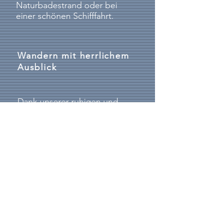
Naturbadestrand oder bei
einer schönen Schifffahrt.
Wandern mit herrlichem
Ausblick
Dank unserer ruhigen und
naturnahen Wanderwege
erleben Sie Sipplingen und den
Bodensee als ein
unvergessliches Erlebnis.
Die Ferienwohnungen "Am Hauberg"
befinden sich in ruhiger waldnaher
Südlage mit Seeblick am Ortsrand